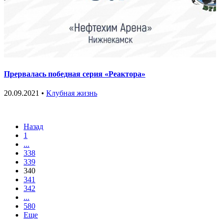
Прервалась победная серия «Реактора»
20.09.2021 •
Клубная жизнь
Назад
1
...
338
339
340
341
342
...
580
Еще