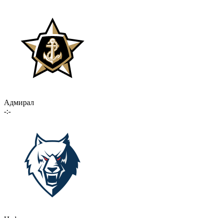
Адмирал
-:-