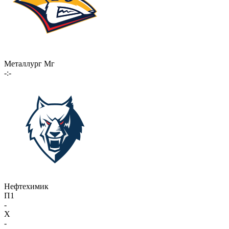
Металлург Мг
-:-
Нефтехимик
П1
-
X
-