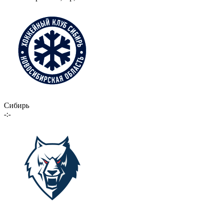
Сибирь
-:-