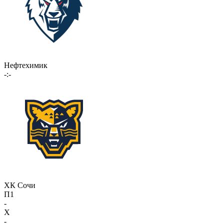
Нефтехимик
-:-
ХК Сочи
П1
-
X
-