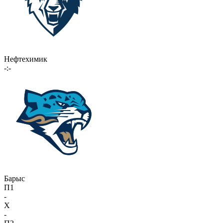
Нефтехимик
-:-
Барыс
П1
-
X
-