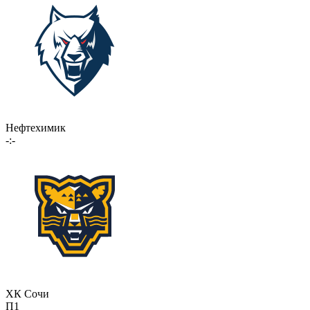
Нефтехимик
-:-
ХК Сочи
П1