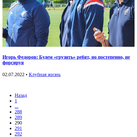
Игорь Федоров: Будем «грузить» ребят, но постепенно, не
форсируя
02.07.2022 •
Клубная жизнь
Назад
1
...
288
289
290
291
292