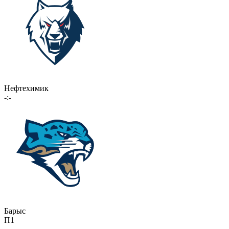
Нефтехимик
-:-
Барыс
П1