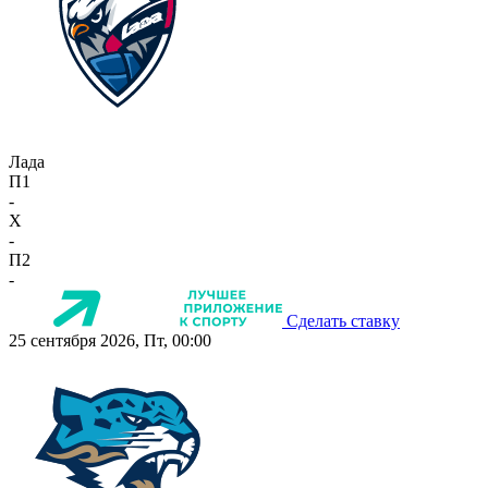
Лада
П1
-
X
-
П2
-
Сделать ставку
25 сентября 2026, Пт, 00:00