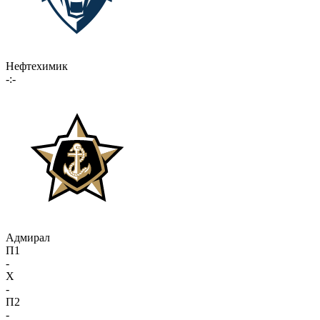
Нефтехимик
-:-
Адмирал
П1
-
X
-
П2
-