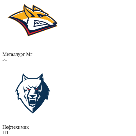
Металлург Мг
-:-
Нефтехимик
П1