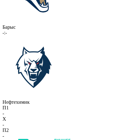
Барыс
-:-
Нефтехимик
П1
-
X
-
П2
-