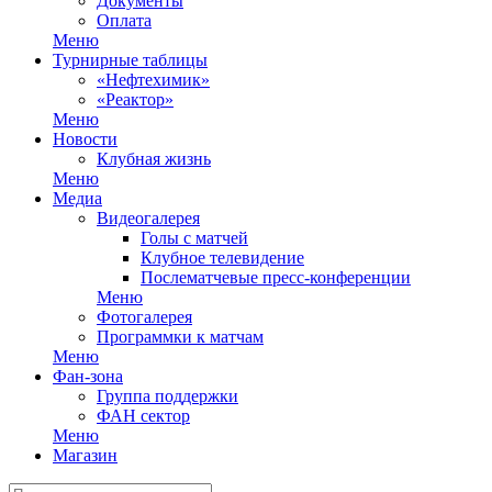
Документы
Оплата
Меню
Турнирные таблицы
«Нефтехимик»
«Реактор»
Меню
Новости
Клубная жизнь
Меню
Медиа
Видеогалерея
Голы с матчей
Клубное телевидение
Послематчевые пресс-конференции
Меню
Фотогалерея
Программки к матчам
Меню
Фан-зона
Группа поддержки
ФАН сектор
Меню
Магазин